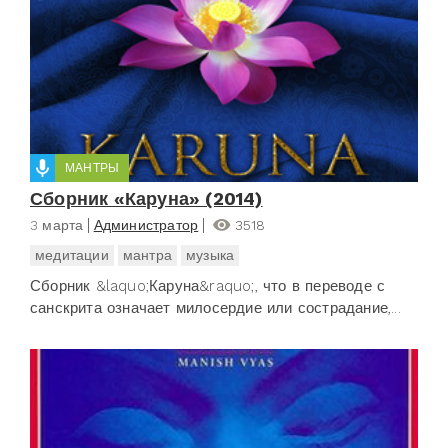
МАНТРЫ
Сборник «Каруна» (2014)
3 марта
Администратор
3518
медитации
мантра
музыка
Сборник &laquo;Каруна&raquo;, что в переводе с
санскрита означает милосердие или сострадание,...