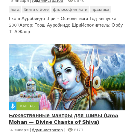
19 января
Администратор
5940
йога
Книги о йоге
философия йоги
практика
Гхош Ауробиндо Шри - Основы йоги Год выпуска:
2007Автор: Гхош Ауробиндо ШриИсполнитель: Орбу
Т. А.Жанр:...
МАНТРЫ
Божественные мантры для Шивы (Uma
Mohan — Divine Chants of Shiva)
14 января
Администратор
8173