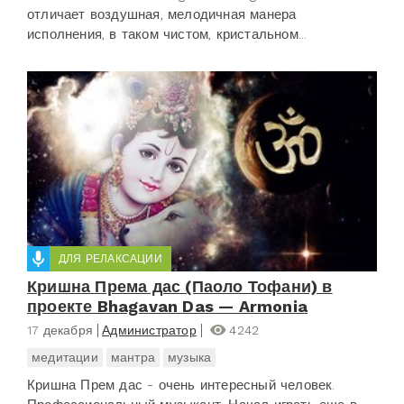
отличает воздушная, мелодичная манера
исполнения, в таком чистом, кристальном...
ДЛЯ РЕЛАКСАЦИИ
Кришна Према дас (Паоло Тофани) в
проекте Bhagavan Das — Armonia
17 декабря
Администратор
4242
медитации
мантра
музыка
Кришна Прем дас - очень интересный человек.