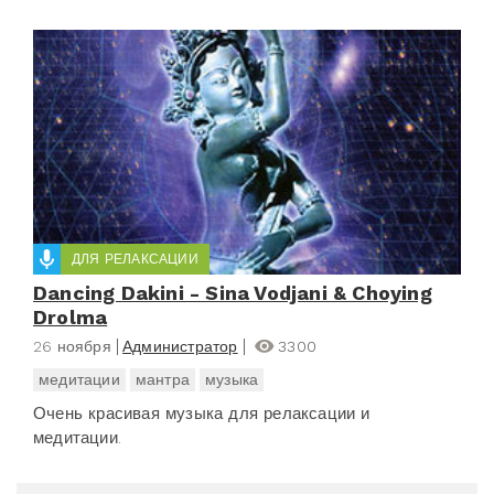
ДЛЯ РЕЛАКСАЦИИ
Dancing Dakini - Sina Vodjani & Choying
Drolma
26 ноября
Администратор
3300
медитации
мантра
музыка
Очень красивая музыка для релаксации и
медитации.