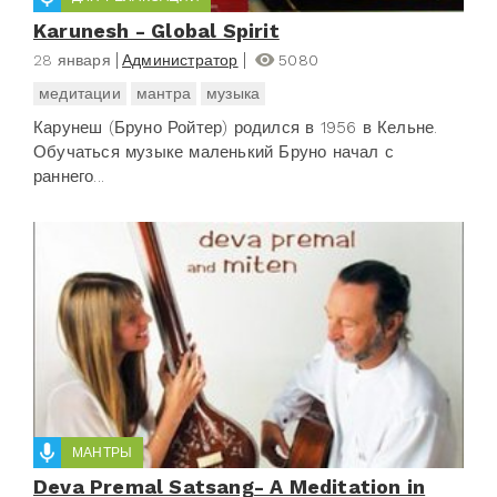
Karunesh - Global Spirit
28 января
Администратор
5080
медитации
мантра
музыка
Карунеш (Бруно Ройтер) родился в 1956 в Кельне.
Обучаться музыке маленький Бруно начал с
раннего...
МАНТРЫ
Deva Premal Satsang- A Meditation in