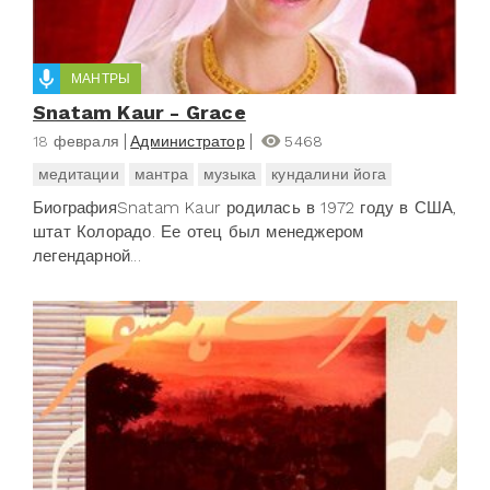
МАНТРЫ
Snatam Kaur - Grace
18 февраля
Администратор
5468
медитации
мантра
музыка
кундалини йога
БиографияSnatam Kaur родилась в 1972 году в США,
штат Колорадо. Ее отец был менеджером
легендарной...