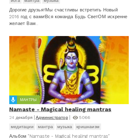
йога
мантра
музыка
Дорогие друзья!!Мы счастливы встретить Новый
2016 год с вами!Вся команда Будь СветОМ искренне
желает Вам...
МАНТРЫ
Namaste - Magical healing mantras
24 декабря
Администратор
5066
медитации
мантра
музыка
кришнаизм
Альбом "Namaste - Magical healing mantras"