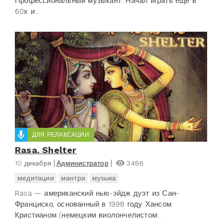
Профессиональный музыкант. Начал играть еще в
60х и...
ДЛЯ РЕЛАКСАЦИИ
Rasa. Shelter
10 декабря
Администратор
3486
медитации
мантра
музыка
Rasa — американский нью-эйдж дуэт из Сан-
Франциско, основанный в 1998 году Хансом
Кристианом (немецким виолончелистом...