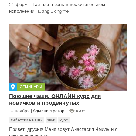
24 формы Тай цзи цюань в восхитительном
исполнении Huang Dongmei
СЕМИНАРЫ
Поющие чаши. ОНЛАЙН курс для
новичков и продвинутых.
10 ноября
Администратор
1808
тибетские чаши
звук
курс
Привет, друзья! Меня зовут Анастасия Чмиль и я
приглашаю вас на...