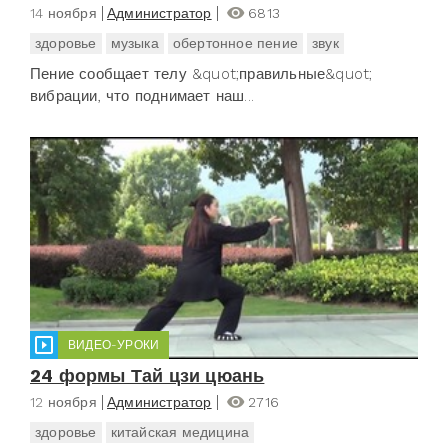
14 ноября
Администратор
6813
здоровье
музыка
обертонное пение
звук
Пение сообщает телу &quot;правильные&quot;
вибрации, что поднимает наш...
ВИДЕО-УРОКИ
24 формы Тай цзи цюань
12 ноября
Администратор
2716
здоровье
китайская медицина