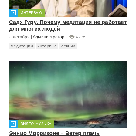
ИНТЕРВЬЮ
Садх Гуру. Почему медитация не работает
для многих людей
3 декабря
Администратор
4235
медитации
интервью
лекции
ВИДЕО-МУЗЫКА
Эннио Морриконе - Ветер плачь